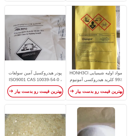
مواد اولیه شیمیایی HONH3Cl
پودر هیدروکسیل آمین سولفات
99٪ کلرید هیدروکسی آمونیوم
، ISO9001 CAS 10039-54-0
2928000090
شیمیایی متوسط
بهترین قیمت رو بدست بیار
بهترین قیمت رو بدست بیار