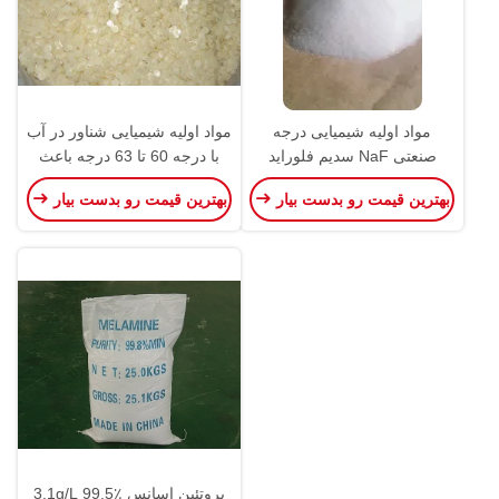
مواد اولیه شیمیایی درجه
مواد اولیه شیمیایی شناور در آب
صنعتی NaF سدیم فلوراید
با درجه 60 تا 63 درجه باعث
جامد شدن موم می شود
بهترین قیمت رو بدست بیار
بهترین قیمت رو بدست بیار
پروتئین اسانس 3.1g/L 99.5٪