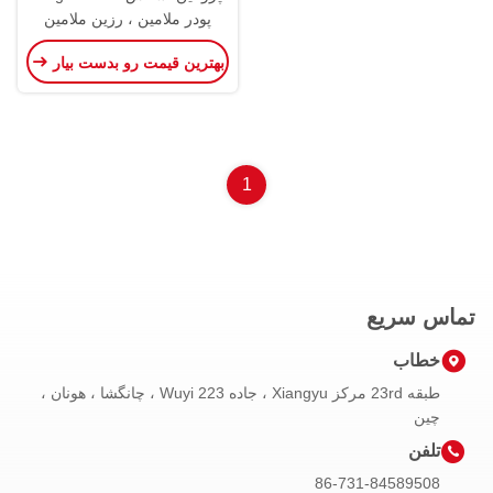
پودر ملامین ، رزین ملامین
PH7.8 C3H6N6
بهترین قیمت رو بدست بیار
1
تماس سریع
خطاب
طبقه 23rd مرکز Xiangyu ، جاده 223 Wuyi ، چانگشا ، هونان ،
چین
تلفن
86-731-84589508