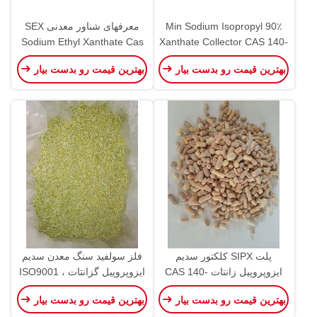
90٪ Min Sodium Isopropyl
معرفهای شناور معدنی SEX
Sodium Ethyl Xanthate Cas
Xanthate Collector CAS 140-
140 90 9 CH3CH2OCS2Na
93-2 Flotation Chemicals
بهترین قیمت رو بدست بیار
بهترین قیمت رو بدست بیار
پلت SIPX کلکتور سدیم
فلز سولفید سنگ معدن سدیم
ایزوپروپیل زانتات CAS 140-
ایزوپروپیل گزانتات ، ISO9001
93-2
CAS 140-93-2 معرف SIPX
بهترین قیمت رو بدست بیار
بهترین قیمت رو بدست بیار