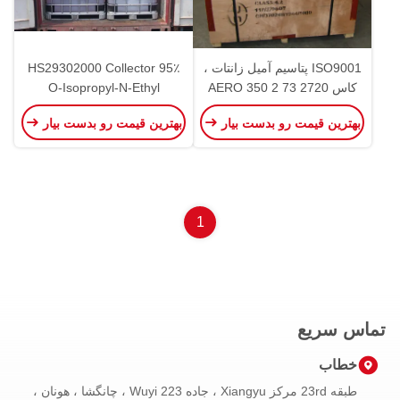
ISO9001 پتاسیم آمیل زانتات ،
HS29302000 Collector 95٪
کاس 2720 73 2 AERO 350
O-Isopropyl-N-Ethyl
مواد شیمیایی شناور سازی مس
Thionocarbamate برای
بهترین قیمت رو بدست بیار
بهترین قیمت رو بدست بیار
شناورسازی معادن
1
تماس سریع
خطاب
طبقه 23rd مرکز Xiangyu ، جاده 223 Wuyi ، چانگشا ، هونان ،