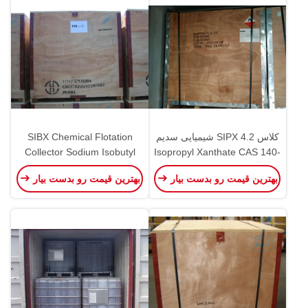
کلاس 4.2 SIPX شیمیایی سدیم
SIBX Chemical Flotation
Collector Sodium Isobutyl
Isopropyl Xanthate CAS 140-
Xanthate CAS 25306-75-6
93-2 XANTHATE Z-11
بهترین قیمت رو بدست بیار
بهترین قیمت رو بدست بیار
Class 4.2