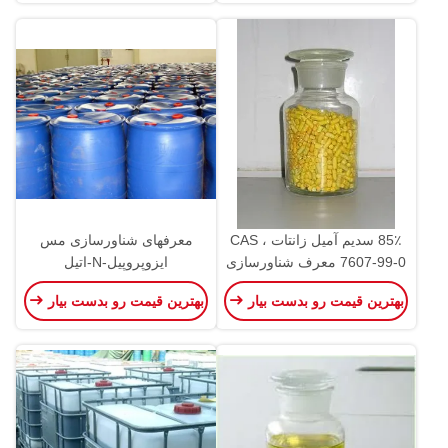
85٪ سدیم آمیل زانتات ، CAS
معرفهای شناورسازی مس
7607-99-0 معرف شناورسازی
ایزوپروپیل-N-اتیل
کف برای معدن
تیونوکاربامات PH 5-6 IPETC
بهترین قیمت رو بدست بیار
بهترین قیمت رو بدست بیار