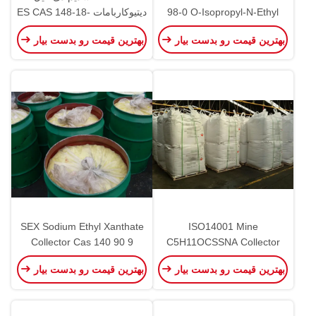
98-0 O-Isopropyl-N-Ethyl
دیتیوکاربامات ES CAS 148-18-
Thionocarbamate نامحلول در
5 محلول در آب
بهترین قیمت رو بدست بیار
بهترین قیمت رو بدست بیار
آب
SEX Sodium Ethyl Xanthate
ISO14001 Mine
Collector Cas 140 90 9
C5H11OCSSNA Collector
Vulcanization Accelarator
Sodium Amyl Xanthate CAS
بهترین قیمت رو بدست بیار
بهترین قیمت رو بدست بیار
7607-99-0