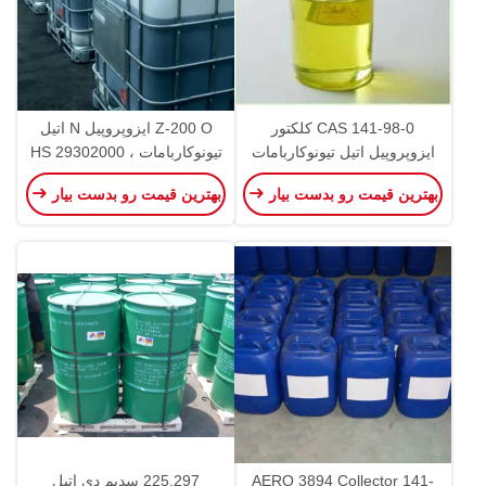
CAS 141-98-0 کلکتور
Z-200 O ایزوپروپیل N اتیل
ایزوپروپیل اتیل تیونوکاربامات
تیونوکاربامات ، HS 29302000
مایع روغنی مایل به زرد
IPETC
بهترین قیمت رو بدست بیار
بهترین قیمت رو بدست بیار
AERO 3894 Collector 141-
225.297 سدیم دی اتیل