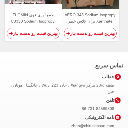
AERO 343 Sodium Isopropyl
جمع آوری قوی FLOMIN
Xanthate برای کلاس خطر
C3330 Sodium Isopropyl
مس 4.2
Xanthate UN 3342
بهترین قیمت رو بدست بیار
بهترین قیمت رو بدست بیار
تماس سریع
خطاب
طبقه 23rd مرکز Xiangyu ، جاده 223 Wuyi ، چانگشا ، هونان ،
چین
تلفن
86-731-84589508
نامه الکترونیکی
zhao@chinakinsun.com