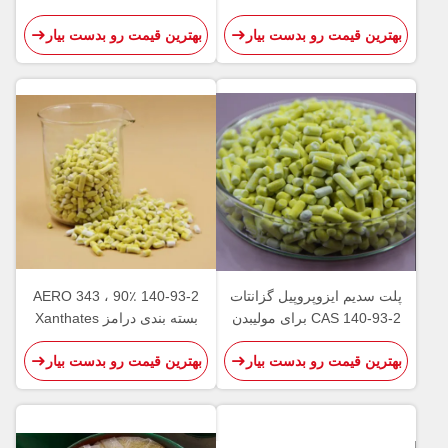
Xanthate برای درمان شناور
XANTHATE Z-11 برای جمع
بهترین قیمت رو بدست بیار
بهترین قیمت رو بدست بیار
سازی
آوری
پلت سدیم ایزوپروپیل گزانتات
140-93-2 AERO 343 ، 90٪
CAS 140-93-2 برای مولیبدن
بسته بندی درامز Xanthates
SIPX 170kg
بهترین قیمت رو بدست بیار
بهترین قیمت رو بدست بیار