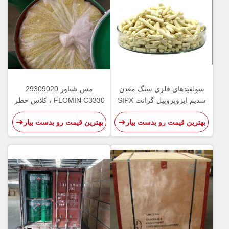
سولفیدهای فلزی سنگ معدن
مس شناور 29309020
سدیم ایزوپروپیل گزانت SIPX
FLOMIN C3330 ، کلاس خطر
90٪ گلوله UN3342
4.2 سدیم زانتات
بهترین قیمت رو بدست بیار
بهترین قیمت رو بدست بیار