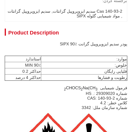
برجسته کردن:
Cas 140-93-2 سدیم ایزوپروپیل گزانتات
, 
سدیم ایزوپروپیل گزانتات
, 
مواد شیمیایی گلوله SIPX
Product Description
پودر سدیم ایزوپروپیل گزانت SIPX 90٪
موارد:
استاندارد
خلوص:
90٪ MIN
قلیایی رایگان
حداکثر 0.2
رطوبت و فشارها
حداکثر 4 درصد
فرمول شیمیایی
(CH
)
Na
CHOCS
2
2
3
شماره HS .: 29309020
شماره CAS: 140-93-2
کلاس خطر: 4.2
شماره سازمان ملل: 3342