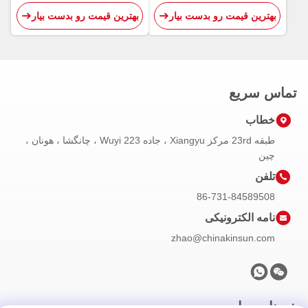
11-2
Flotation Reagents CAS
بهترین قیمت رو بدست بیار
بهترین قیمت رو بدست بیار
108-11-2
تماس سریع
خطاب
طبقه 23rd مرکز Xiangyu ، جاده 223 Wuyi ، چانگشا ، هونان ،
چین
تلفن
86-731-84589508
نامه الکترونیکی
zhao@chinakinsun.com
خبرنامه ما