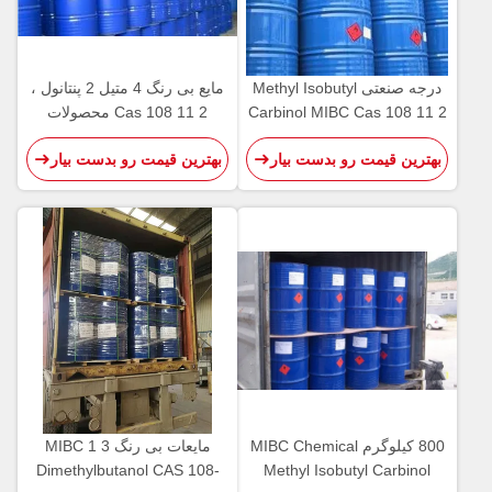
درجه صنعتی Methyl Isobutyl
مایع بی رنگ 4 متیل 2 پنتانول ،
Carbinol MIBC Cas 108 11 2
Cas 108 11 2 محصولات
بوی خفیف الکل
شیمیایی
بهترین قیمت رو بدست بیار
بهترین قیمت رو بدست بیار
800 کیلوگرم MIBC Chemical
مایعات بی رنگ MIBC 1 3
Dimethylbutanol CAS 108-
Methyl Isobutyl Carbinol