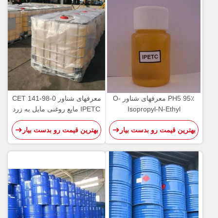
PH5 95٪ معرفهای شناور O-
معرفهای شناور CET 141-98-0
Isopropyl-N-Ethyl
IPETC مایع روغنی مایل به زرد
Thionocarbamate IPETC
بهترین قیمت رو بدست بیار
بهترین قیمت رو بدست بیار
AERO 3894