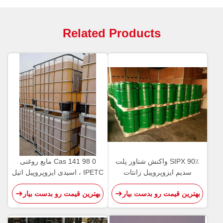
Related Products
SIPX 90٪ واکنش شناور پلت
Cas 141 98 0 مایع روغنی
سدیم ایزوپروپیل زانتات
IPETC ، اسیدی ایزوپروپیل اتیل
تیونوکاربامات
بهترین قیمت رو بدست بیار
بهترین قیمت رو بدست بیار