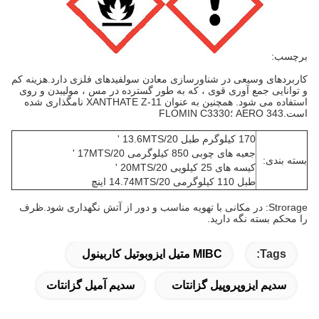
برچسب:
کاربردهای وسیعی در شناورسازی معادن سولفیدهای فلزی دارد.هزینه کم
و توانایی جمع آوری قوی ، که به طور گسترده در مس ، مولیبدن و روی
استفاده می شود. همچنین به عنوان XANTHATE Z-11 نامگذاری شده
است.AERO 343 ؛FLOMIN C3330
170 کیلوگرم طبل 13.6MTS/20 '
جعبه های چوبی 850 کیلوگرمی 17MTS/20 '
بسته بندی:
کیسه های 25 کیلویی 20MTS/20 '
طبل 110 کیلوگرمی 14.74MTS/20 اینچ
Strorage: در مکانی با تهویه مناسب و دور از آتش نگهداری شود.ظرف
را محکم بسته نگه دارید.
Tags:
MIBC متیل ایزوبوتیل کاربینول
سدیم ایزوپروپیل گزانتات
سدیم آمیل گزانتات