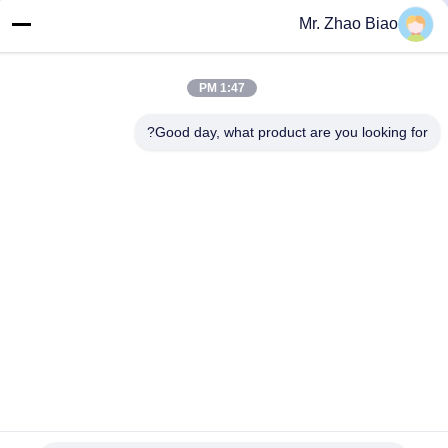
Mr. Zhao Biao
برای دریافت تخفیف و موارد بیشتر در خبرنامه ما مشترک شوید.
1:47 PM
Good day, what product are you looking for?
با ما تماس بگیرید
حریم خصوصی
|
نقشه سایت
| چین کیفیت خوب معرف های شناور
تامین کننده. حق چاپ © 2021-2025 CHINA HUNAN KINSUN IMP. &
EXP. CO., LTD. تمام حقوق محفوظ است